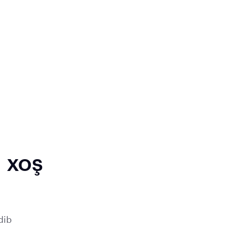
a
xoş
dib