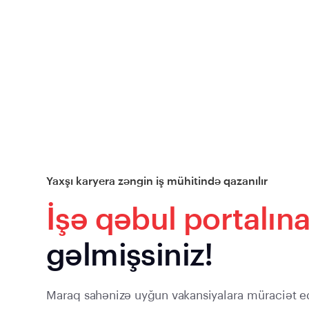
Yaxşı karyera zəngin iş mühitində qazanılır
İşə qəbul portalın
gəlmişsiniz!
Maraq sahənizə uyğun vakansiyalara müraciət e