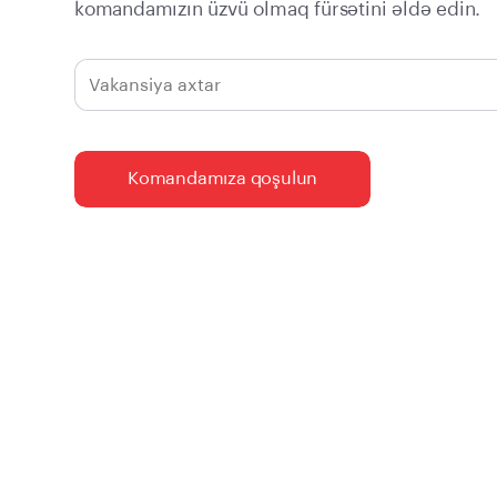
komandamızın üzvü olmaq fürsətini əldə edin.
Komandamıza qoşulun