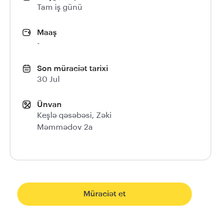
Tam iş günü
Maaş
-
Son müraciət tarixi
30 Jul
Ünvan
Keşlə qəsəbəsi, Zəki
Məmmədov 2a
Müraciət et