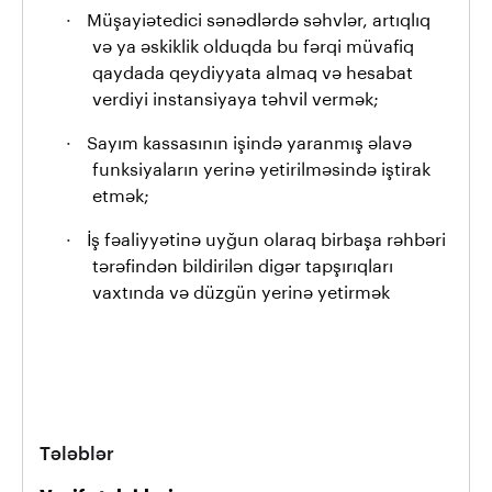
·
Müşayiətedici sənədlərdə səhvlər, artıqlıq
və ya əskiklik olduqda bu fərqi müvafiq
qaydada qeydiyyata almaq və hesabat
verdiyi instansiyaya təhvil vermək;
·
Sayım kassasının işində yaranmış əlavə
funksiyaların yerinə yetirilməsində iştirak
etmək;
·
İş fəaliyyətinə uyğun olaraq birbaşa rəhbəri
tərəfindən bildirilən digər tapşırıqları
vaxtında və düzgün yerinə yetirmək
Tələblər