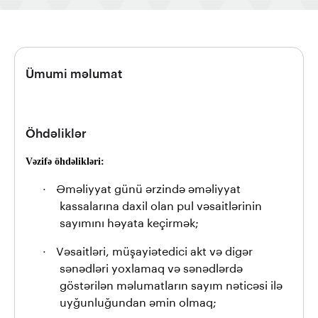
Ümumi məlumat
Öhdəliklər
Vəzifə öhdəlikləri:
·
Əməliyyat günü ərzində əməliyyat
kassalarına daxil olan pul vəsaitlərinin
sayımını həyata keçirmək;
·
Vəsaitləri, müşayiətedici akt və digər
sənədləri yoxlamaq və sənədlərdə
göstərilən məlumatların sayım nəticəsi ilə
uyğunluğundan əmin olmaq;