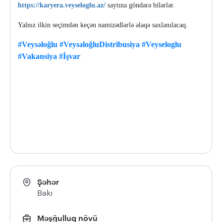
https://karyera.veyseloglu.az/
saytına göndərə bilərlər.
Yalnız ilkin seçimdən keçən namizədlərlə əlaqə saxlanılacaq.
#Veysəloğlu
#VeysəloğluDistribusiya
#Veyseloglu
#Vakansiya
#İşvar
Şəhər
Bakı
Məşğulluq növü