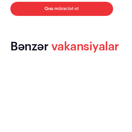
Qısa müraciət et
Bənzər
vakansiyalar