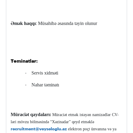
Əmək haqqı
: Müsahibə əsasında təyin olunur
Təminatlar:
Servis xidməti
-
Nahar təminatı
-
Müraciət qaydaları:
Müraciət etmək istəyən namizədlər CV-
ləri mövzu bölməsində “Xəzinadar” qeyd etməklə
elektron poçt ünvanına və ya
recruitment@veyseloglu.az