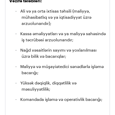
Vəzifə tələbləri:
·
Ali və ya orta ixtisas təhsili (maliyyə,
mühasibatlıq və ya iqtisadiyyat üzrə
arzuolunandır);
·
Kassa əməliyyatları və ya maliyyə sahəsində
iş təcrübəsi arzuolunandır;
·
Nağd vəsaitlərin sayımı və yoxlanılması
üzrə bilik və bacarıqlar;
·
Maliyyə və müşayiətedici sənədlərlə işləmə
bacarığı;
·
Yüksək dəqiqlik, diqqətlilik və
məsuliyyətlilik;
·
Komandada işləmə və operativlik bacarığı;