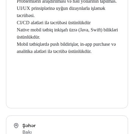
Problemlərin araşdırılması və həll yollarının tapılmas.
UI/UX prinsiplərinə uyğun dizaynlarla işləmək
təcrübəsi.
CI/CD alətləri ilə təcrübəsi üstünlükdür
Native mobil tətbiq inkişafı üzrə (Java, Swift) bilikləri
üstünlükdür.
Mobil tətbiqlərdə push bildirişlər, in-app purchase və
analitika alətləri ilə təcrübə üstünlükdür.
Şəhər
Bakı