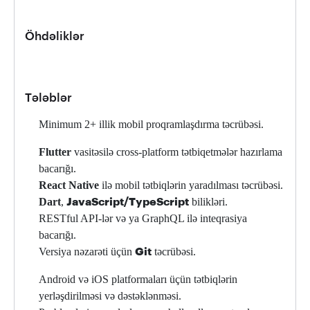
Öhdəliklər
Tələblər
Minimum 2+ illik mobil proqramlaşdırma təcrübəsi.
Flutter
vasitəsilə cross-platform tətbiqetmələr hazırlama
bacarığı.
React Native
ilə mobil tətbiqlərin yaradılması təcrübəsi.
Dart
,
bilikləri.
JavaScript/TypeScript
RESTful API-lər və ya GraphQL ilə inteqrasiya
bacarığı.
Versiya nəzarəti üçün
təcrübəsi.
Git
Android və iOS platformaları üçün tətbiqlərin
yerləşdirilməsi və dəstəklənməsi.