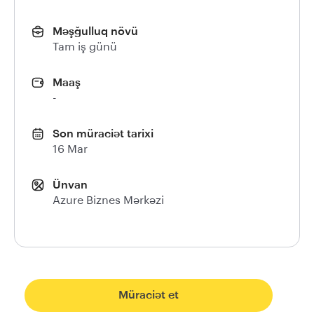
Məşğulluq növü
Tam iş günü
Maaş
-
Son müraciət tarixi
16 Mar
Ünvan
Azure Biznes Mərkəzi
Müraciət et